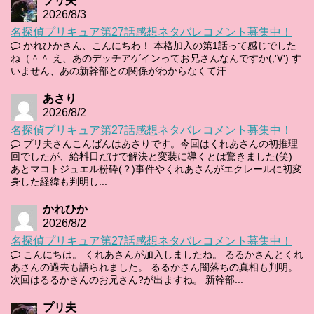
プリ夫
2026/8/3
名探偵プリキュア第27話感想ネタバレコメント募集中！
かれひかさん、こんにちわ！ 本格加入の第1話って感じでした
ね（＾＾ え、あのデッチアゲインってお兄さんなんですか(;'∀') す
いません、あの新幹部との関係がわからなくて汗
あさり
2026/8/2
名探偵プリキュア第27話感想ネタバレコメント募集中！
プリ夫さんこんばんはあさりです。今回はくれあさんの初推理
回でしたが、給料日だけで解決と変装に導くとは驚きました(笑)
あとマコトジュエル粉砕(？)事件やくれあさんがエクレールに初変
身した経緯も判明し...
かれひか
2026/8/2
名探偵プリキュア第27話感想ネタバレコメント募集中！
こんにちは。 くれあさんが加入しましたね。 るるかさんとくれ
あさんの過去も語られました。 るるかさん闇落ちの真相も判明。
次回はるるかさんのお兄さん?が出ますね。 新幹部...
プリ夫