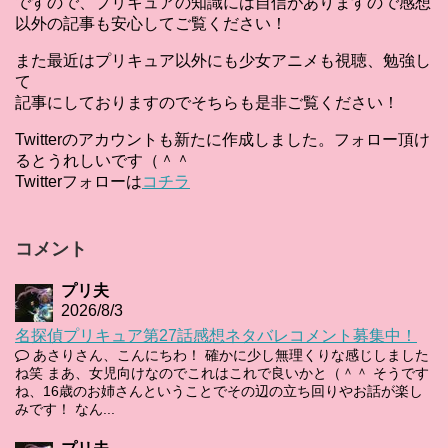
ですので、プリキュアの知識には自信がありますので感想
以外の記事も安心してご覧ください！
また最近はプリキュア以外にも少女アニメも視聴、勉強し
て
記事にしておりますのでそちらも是非ご覧ください！
Twitterのアカウントも新たに作成しました。フォロー頂け
るとうれしいです（＾＾
Twitterフォローは
コチラ
コメント
プリ夫
2026/8/3
名探偵プリキュア第27話感想ネタバレコメント募集中！
あさりさん、こんにちわ！ 確かに少し無理くりな感じしました
ね笑 まあ、女児向けなのでこれはこれで良いかと（＾＾ そうです
ね、16歳のお姉さんということでその辺の立ち回りやお話が楽し
みです！ なん...