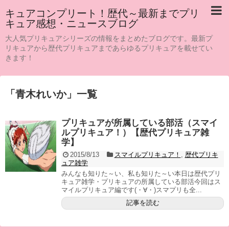
キュアコンプリート！歴代～最新までプリ
キュア感想・ニュースブログ
大人気プリキュアシリーズの情報をまとめたブログです。最新プ
リキュアから歴代プリキュアまであらゆるプリキュアを載せてい
きます！
「
青木れいか
」
一覧
プリキュアが所属している部活（スマイ
ルプリキュア！）【歴代プリキュア雑
学】
2015/8/13
スマイルプリキュア！
,
歴代プリキ
ュア雑学
みんなも知りた～い、私も知りた～い本日は歴代プリ
キュア雑学・プリキュアの所属している部活今回はス
マイルプリキュア編です(・∀・)スマプリも全...
記事を読む