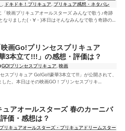
！
,
ドキドキ！プリキュア
,
プリキュア感想・ネタバレ
9日に「映画プリキュアオールスターズ みんなで歌う♪奇跡
となりました(・∀・)本日はそんなみんなで歌う奇跡の...
映画Go!プリンセスプリキュア
!豪華3本立て!!!」の感想・評価は？
GO!プリンセスプリキュア
,
映画
セスプリキュア Go!Go!!豪華3本立て!!!」が公開されて、
した。本日はその映画GO！プリンセスプリキ...
キュアオールスターズ 春のカーニバ
！評価・感想は？
プリキュアオールスターズ・プリキュアドリームスター