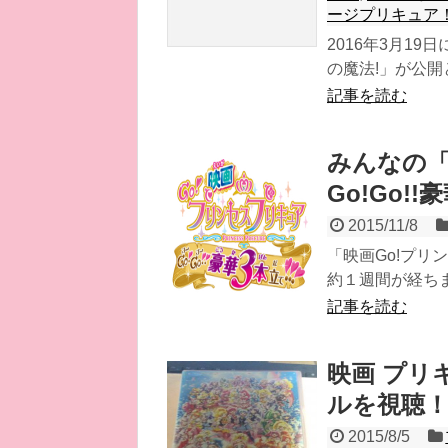
ージプリキュア
2016年3月1
の魔法!」が公開
記事を読む
みんなの「
Go!Go!
2015/11/8
「映画Go!プリン
約１週間が経ちま
記事を読む
映画 プリ
ルを視聴
2015/8/5