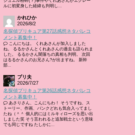
ジュエル粉砕(？)事件やくれあさんがエクレー
ルに初変身した経緯も判明し...
かれひか
2026/8/2
名探偵プリキュア第27話感想ネタバレコ
メント募集中！
こんにちは。 くれあさんが加入しました
ね。 るるかさんとくれあさんの過去も語られま
した。 るるかさん闇落ちの真相も判明。 次回
はるるかさんのお兄さん?が出ますね。 新幹
部...
プリ夫
2026/7/27
名探偵プリキュア第26話感想ネタバレコ
メント募集中！
あさりさん、こんにちわ！ そうですね、ス
トーリー、作画、バンクどれも気合入ってまし
たね（＾＾ 個人的にはミルキィローズを思い出
しました笑 そう言われると追加戦士という意味
でも同じですね たしかに...