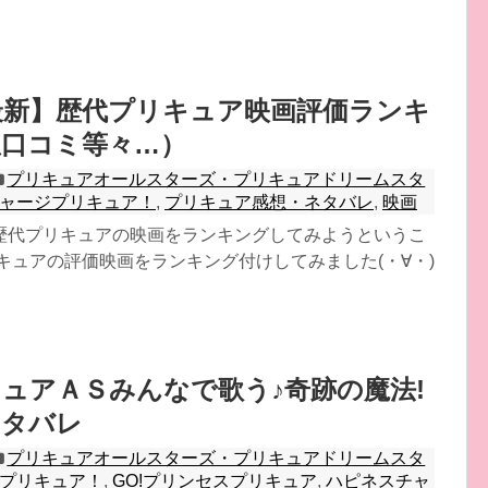
年最新】歴代プリキュア映画評価ランキ
想口コミ等々…）
プリキュアオールスターズ・プリキュアドリームスタ
ャージプリキュア！
,
プリキュア感想・ネタバレ
,
映画
歴代プリキュアの映画をランキングしてみようというこ
キュアの評価映画をランキング付けしてみました(・∀・)
ュアＡＳみんなで歌う♪奇跡の魔法!
ネタバレ
プリキュアオールスターズ・プリキュアドリームスタ
プリキュア！
,
GO!プリンセスプリキュア
,
ハピネスチャ