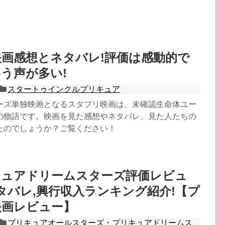
画感想とネタバレ!評価は感動的で
う声が多い!
スタートゥインクルプリキュア
ーズ単独映画となるスタプリ映画は、未確認生命体ユー
の物語です。映画を見た感想やネタバレ、見た人たちの
たのでしょうか？ご覧ください！
キュアドリームスターズ評価レビュ
ネタバレ,興行収入ランキング紹介!【プ
映画レビュー】
プリキュアオールスターズ・プリキュアドリームス