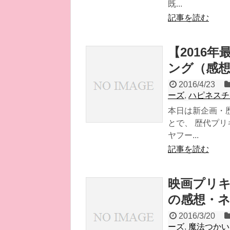
既...
記事を読む
【2016
ング（感
2016/4/23
ーズ
,
ハピネスチ
本日は新企画・
とで、 歴代プリ
ヤフー...
記事を読む
映画プリキ
の感想・
2016/3/20
ーズ
,
魔法つかい