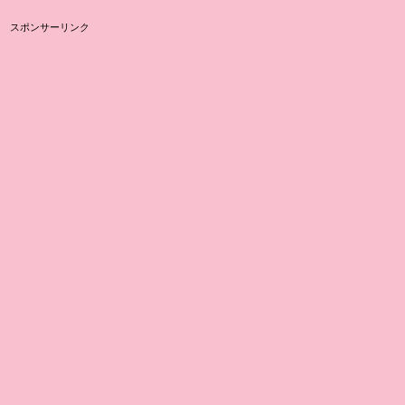
スポンサーリンク