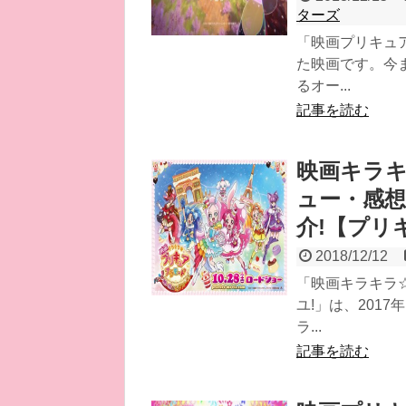
ターズ
「映画プリキュア
た映画です。今
るオー...
記事を読む
映画キラ
ュー・感
介!【プリ
2018/12/12
「映画キラキラ
ユ!」は、201
ラ...
記事を読む