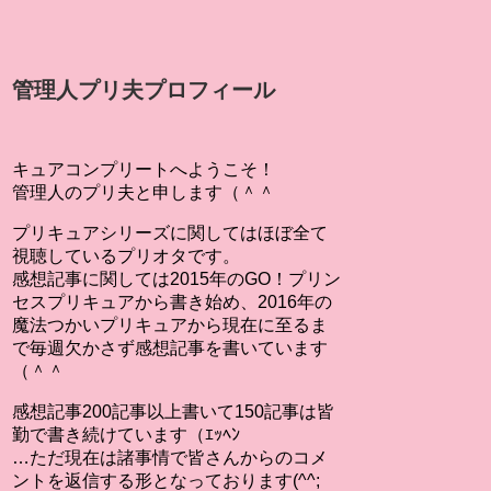
管理人プリ夫プロフィール
キュアコンプリートへようこそ！
管理人のプリ夫と申します（＾＾
プリキュアシリーズに関してはほぼ全て
視聴しているプリオタです。
感想記事に関しては2015年のGO！プリン
セスプリキュアから書き始め、2016年の
魔法つかいプリキュアから現在に至るま
で毎週欠かさず感想記事を書いています
（＾＾
感想記事200記事以上書いて150記事は皆
勤で書き続けています（ｴｯﾍﾝ
…ただ現在は諸事情で皆さんからのコメ
ントを返信する形となっております(^^;