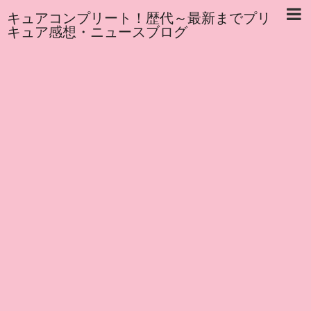
キュアコンプリート！歴代～最新までプリ
キュア感想・ニュースブログ