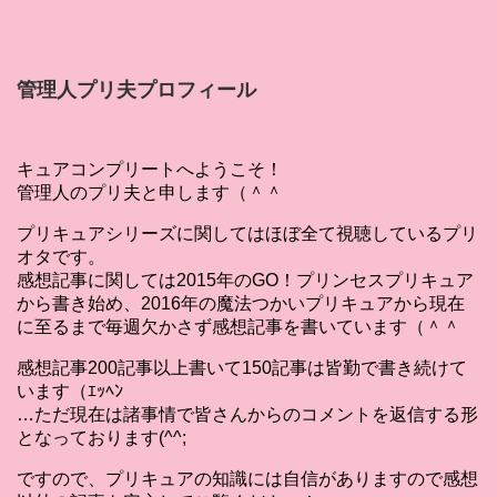
管理人プリ夫プロフィール
キュアコンプリートへようこそ！
管理人のプリ夫と申します（＾＾
プリキュアシリーズに関してはほぼ全て視聴しているプリ
オタです。
感想記事に関しては2015年のGO！プリンセスプリキュア
から書き始め、2016年の魔法つかいプリキュアから現在
に至るまで毎週欠かさず感想記事を書いています（＾＾
感想記事200記事以上書いて150記事は皆勤で書き続けて
います（ｴｯﾍﾝ
…ただ現在は諸事情で皆さんからのコメントを返信する形
となっております(^^;
ですので、プリキュアの知識には自信がありますので感想