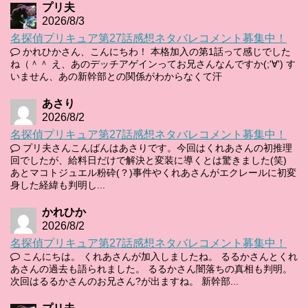
プリ夫
2026/8/3
名探偵プリキュア第27話感想ネタバレコメント募集中！
かれひかさん、こんにちわ！ 本格加入の第1話って感じでした
ね（＾＾ え、あのデッチアゲインってお兄さんなんですか(;'∀') す
いません、あの新幹部との関係がわからなくて汗
あさり
2026/8/2
名探偵プリキュア第27話感想ネタバレコメント募集中！
プリ夫さんこんばんはあさりです。今回はくれあさんの初推理
回でしたが、給料日だけで解決と変装に導くとは驚きました(笑)
あとマコトジュエル粉砕(？)事件やくれあさんがエクレールに初変
身した経緯も判明し...
かれひか
2026/8/2
名探偵プリキュア第27話感想ネタバレコメント募集中！
こんにちは。 くれあさんが加入しましたね。 るるかさんとくれ
あさんの過去も語られました。 るるかさん闇落ちの真相も判明。
次回はるるかさんのお兄さん?が出ますね。 新幹部...