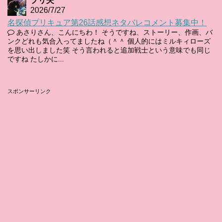
プリ夫
2026/7/27
名探偵プリキュア第26話感想ネタバレコメント募集中！
あさりさん、こんにちわ！ そうですね、ストーリー、作画、バ
ンクどれも気合入ってましたね（＾＾ 個人的にはミルキィローズ
を思い出しました笑 そう言われると追加戦士という意味でも同じ
ですね たしかに...
スポンサーリンク