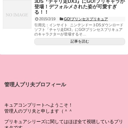
3DS『チャリ走DX3』にGO!プリキャラが
登場！デフォルメされた姿が可愛すぎ
る！！
2015/2/19
GO!プリンセスプリキュア
引用元：インサイト ニンテンドー３DSダウンロード
ソフト「チャリ走DX3」にGO!プリンセスプリキュア
のキャラクターが登場するそ...
記事を読む
管理人プリ夫プロフィール
キュアコンプリートへようこそ！
管理人のプリ夫と申します（＾＾
プリキュアシリーズに関してはほぼ全て視聴しているプリ
オタです。