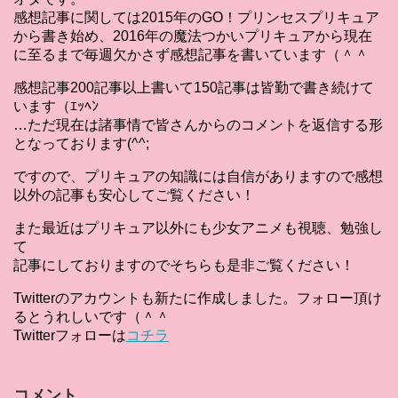
感想記事に関しては2015年のGO！プリンセスプリキュア
から書き始め、2016年の魔法つかいプリキュアから現在
に至るまで毎週欠かさず感想記事を書いています（＾＾
感想記事200記事以上書いて150記事は皆勤で書き続けて
います（ｴｯﾍﾝ
…ただ現在は諸事情で皆さんからのコメントを返信する形
となっております(^^;
ですので、プリキュアの知識には自信がありますので感想
以外の記事も安心してご覧ください！
また最近はプリキュア以外にも少女アニメも視聴、勉強し
て
記事にしておりますのでそちらも是非ご覧ください！
Twitterのアカウントも新たに作成しました。フォロー頂け
るとうれしいです（＾＾
Twitterフォローは
コチラ
コメント