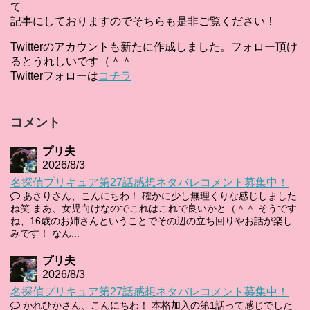
て
記事にしておりますのでそちらも是非ご覧ください！
Twitterのアカウントも新たに作成しました。フォロー頂け
るとうれしいです（＾＾
Twitterフォローは
コチラ
コメント
プリ夫
2026/8/3
名探偵プリキュア第27話感想ネタバレコメント募集中！
あさりさん、こんにちわ！ 確かに少し無理くりな感じしました
ね笑 まあ、女児向けなのでこれはこれで良いかと（＾＾ そうです
ね、16歳のお姉さんということでその辺の立ち回りやお話が楽し
みです！ なん...
プリ夫
2026/8/3
名探偵プリキュア第27話感想ネタバレコメント募集中！
かれひかさん、こんにちわ！ 本格加入の第1話って感じでした