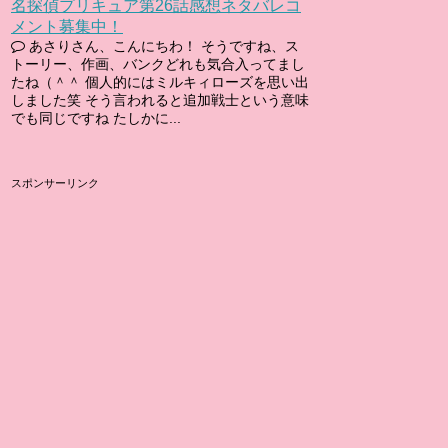
名探偵プリキュア第26話感想ネタバレコ
メント募集中！
あさりさん、こんにちわ！ そうですね、ス
トーリー、作画、バンクどれも気合入ってまし
たね（＾＾ 個人的にはミルキィローズを思い出
しました笑 そう言われると追加戦士という意味
でも同じですね たしかに...
スポンサーリンク