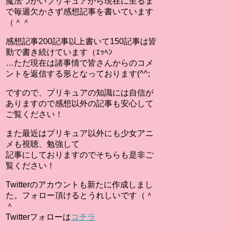
魔法つかいプリキュアから現在に至るま
で毎週欠かさず感想記事を書いています
（＾＾
感想記事200記事以上書いて150記事は皆
勤で書き続けています（ｴｯﾍﾝ
…ただ現在は諸事情で皆さんからのコメ
ントを返信する形となっております(^^;
ですので、プリキュアの知識には自信が
ありますので感想以外の記事も安心して
ご覧ください！
また最近はプリキュア以外にも少女アニ
メも視聴、勉強して
記事にしておりますのでそちらも是非ご
覧ください！
Twitterのアカウントも新たに作成しまし
た。フォロー頂けるとうれしいです（＾
＾
Twitterフォローは
コチラ