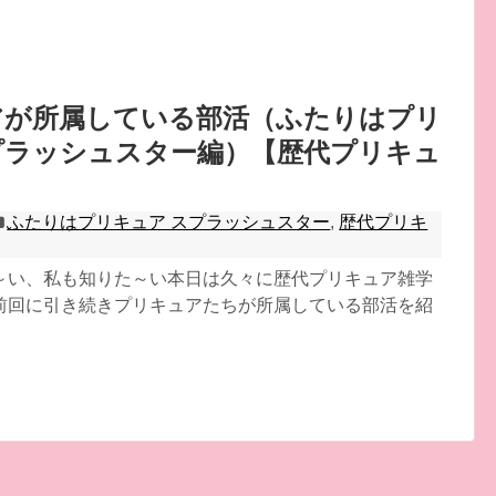
アが所属している部活（ふたりはプリ
プラッシュスター編）【歴代プリキュ
ふたりはプリキュア スプラッシュスター
,
歴代プリキ
～い、私も知りた～い本日は久々に歴代プリキュア雑学
前回に引き続きプリキュアたちが所属している部活を紹