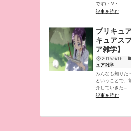
です(・∀・...
記事を読む
プリキュ
キュアス
ア雑学】
2015/6/16
ュア雑学
みんなも知りた
ということで、
介していきた...
記事を読む