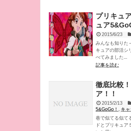
プリキュア
ュア5&G
2015/6/23
みんなも知りた
キュアの部活シ
べてみました...
記事を読む
徹底比較
ア！！
2015/2/13
5&GoGo！
,
キャ
巷で似てる似て
ドとプリキュア