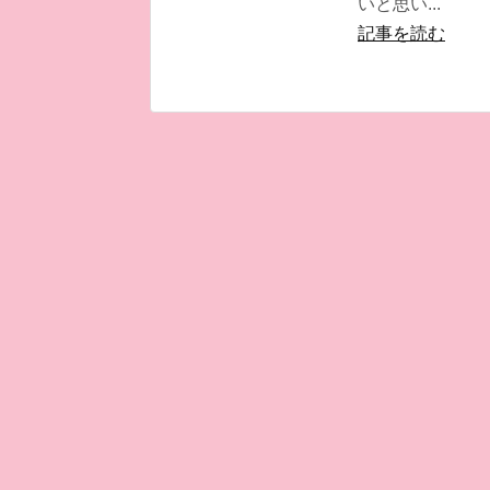
いと思い...
記事を読む