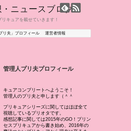
想・ニュースブログ
プリキュアを載せていきます！
プリ夫」プロフィール
運営者情報
管理人プリ夫プロフィール
キュアコンプリートへようこそ！
管理人のプリ夫と申します（＾＾
プリキュアシリーズに関してはほぼ全て
視聴しているプリオタです。
感想記事に関しては2015年のGO！プリン
セスプリキュアから書き始め、2016年の