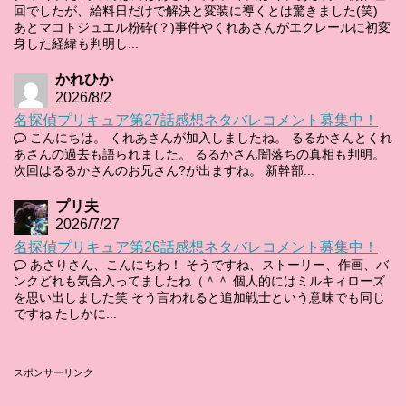
回でしたが、給料日だけで解決と変装に導くとは驚きました(笑)
あとマコトジュエル粉砕(？)事件やくれあさんがエクレールに初変
身した経緯も判明し...
かれひか
2026/8/2
名探偵プリキュア第27話感想ネタバレコメント募集中！
こんにちは。 くれあさんが加入しましたね。 るるかさんとくれ
あさんの過去も語られました。 るるかさん闇落ちの真相も判明。
次回はるるかさんのお兄さん?が出ますね。 新幹部...
プリ夫
2026/7/27
名探偵プリキュア第26話感想ネタバレコメント募集中！
あさりさん、こんにちわ！ そうですね、ストーリー、作画、バ
ンクどれも気合入ってましたね（＾＾ 個人的にはミルキィローズ
を思い出しました笑 そう言われると追加戦士という意味でも同じ
ですね たしかに...
スポンサーリンク