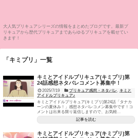
大人気プリキュアシリーズの情報をまとめたブログです。最新プ
リキュアから歴代プリキュアまであらゆるプリキュアを載せてい
きます！
「
キミプリ
」
一覧
キミとアイドルプリキュア(キミプリ)第
24話感想ネタバレコメント募集中！
2025/7/19
プリキュア感想・ネタバレ
,
キミと
アイドルプリキュア♪
キミとアイドルプリキュア(キミプリ)第24話「タナカ
ーンの夏休み！」感想ネタバレコメン募集中です！コ
メントは出来る限り返信しますので、お気軽...
記事を読む
キミとアイドルプリキュア(キミプリ)第