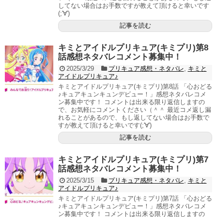
してない場合はお手数ですが教えて頂けると幸いです
(;'∀')
記事を読む
キミとアイドルプリキュア(キミプリ)第8
話感想ネタバレコメント募集中！
2025/3/29
プリキュア感想・ネタバレ
,
キミと
アイドルプリキュア♪
キミとアイドルプリキュア(キミプリ)第8話 「心おどる
♪キュアキュンキュンデビュー！」感想ネタバレコメ
ン募集中です！ コメントは出来る限り返信しますの
で、お気軽にコメントください（＾＾ 最近コメ返し漏
れることがあるので、もし返してない場合はお手数で
すが教えて頂けると幸いです(;'∀')
記事を読む
キミとアイドルプリキュア(キミプリ)第7
話感想ネタバレコメント募集中！
2025/3/15
プリキュア感想・ネタバレ
,
キミと
アイドルプリキュア♪
キミとアイドルプリキュア(キミプリ)第7話 「心おどる
♪キュアキュンキュンデビュー！」感想ネタバレコメ
ン募集中です！ コメントは出来る限り返信しますの