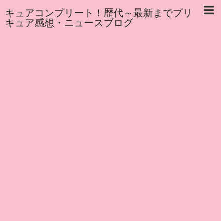
キュアコンプリート！歴代～最新までプリ
キュア感想・ニュースブログ