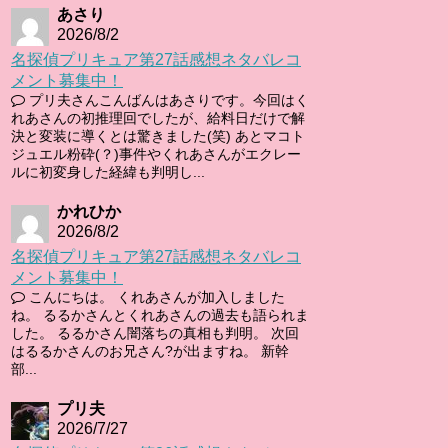
あさり
2026/8/2
名探偵プリキュア第27話感想ネタバレコ
メント募集中！
プリ夫さんこんばんはあさりです。今回はく
れあさんの初推理回でしたが、給料日だけで解
決と変装に導くとは驚きました(笑) あとマコト
ジュエル粉砕(？)事件やくれあさんがエクレー
ルに初変身した経緯も判明し...
かれひか
2026/8/2
名探偵プリキュア第27話感想ネタバレコ
メント募集中！
こんにちは。 くれあさんが加入しました
ね。 るるかさんとくれあさんの過去も語られま
した。 るるかさん闇落ちの真相も判明。 次回
はるるかさんのお兄さん?が出ますね。 新幹
部...
プリ夫
2026/7/27