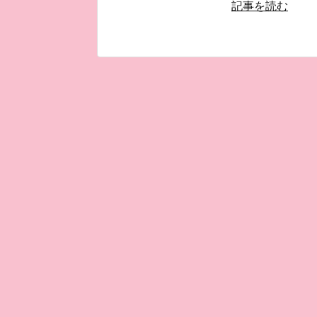
記事を読む