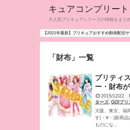
キュアコンプリート
大人気プリキュアシリーズの情報をまと
【2021年最新】プリキュアおすすめ動画配信サ
「
財布
」
一覧
プリティ
ー・財布が
2015/12/22
ターズ
,
GO!プ
大阪、東京、福
す(・∀・)新
ものにな...