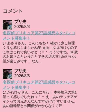
コメント
プリ夫
2026/8/3
名探偵プリキュア第27話感想ネタバレコ
メント募集中！
あさりさん、こんにちわ！ 確かに少し無理
くりな感じしましたね笑 まあ、女児向けなので
これはこれで良いかと（＾＾ そうですね、16歳
のお姉さんということでその辺の立ち回りやお
話が楽しみです！ なん...
プリ夫
2026/8/3
名探偵プリキュア第27話感想ネタバレコ
メント募集中！
かれひかさん、こんにちわ！ 本格加入の第1
話って感じでしたね（＾＾ え、あのデッチアゲ
インってお兄さんなんですか(;'∀') すいません、
あの新幹部との関係がわからなくて汗