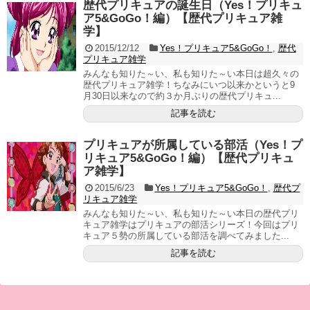
歴代プリキュアの誕生日（Yes！プリキュ
ア5&GoGo！編）【歴代プリキュア雑
学】
2015/12/12
Yes！プリキュア5&GoGo！
,
歴代
プリキュア雑学
みんなも知りた～い、私も知りた～い本日は超久々の
歴代プリキュア雑学！ちなみにいつ以来かというと9
月30日以来なので約３か月ぶりの歴代プリキュ...
記事を読む
プリキュアが所属している部活（Yes！プ
リキュア5&GoGo！編）【歴代プリキュ
ア雑学】
2015/6/23
Yes！プリキュア5&GoGo！
,
歴代プ
リキュア雑学
みんなも知りた～い、私も知りた～い本日の歴代プリ
キュア雑学はプリキュアの部活シリーズ！今回はプリ
キュア５勢の所属している部活を調べてみました...
記事を読む