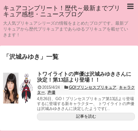
キュアコンプリート！歴代～最新までプリ
キュア感想・ニュースブログ
大人気プリキュアシリーズの情報をまとめたブログです。最新プ
リキュアから歴代プリキュアまであらゆるプリキュアを載せてい
きます！
「
沢城みゆき
」
一覧
トワイライトの声優は沢城みゆきさんに
決定！第13話より登場！！
2015/4/24
GO!プリンセスプリキュア
,
キャラク
ター
,
声優
4月26日、GO！プリンセスプリキュア第13話より登場
するに登場する新キャラクター、 トワイライトの声優
は沢城みゆきさんに決定したようです(...
記事を読む