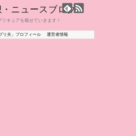
想・ニュースブログ
プリキュアを載せていきます！
プリ夫」プロフィール
運営者情報