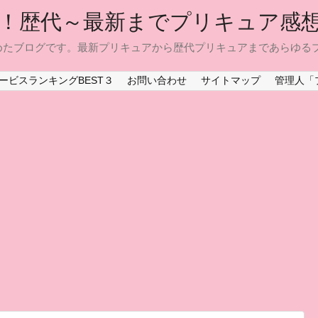
！歴代～最新までプリキュア感
めたブログです。最新プリキュアから歴代プリキュアまであらゆる
ービスランキングBEST３
お問い合わせ
サイトマップ
管理人「