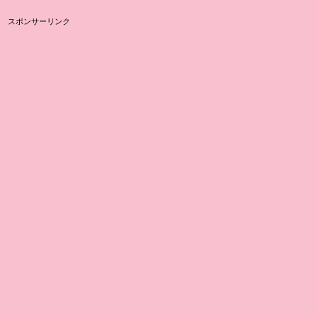
スポンサーリンク