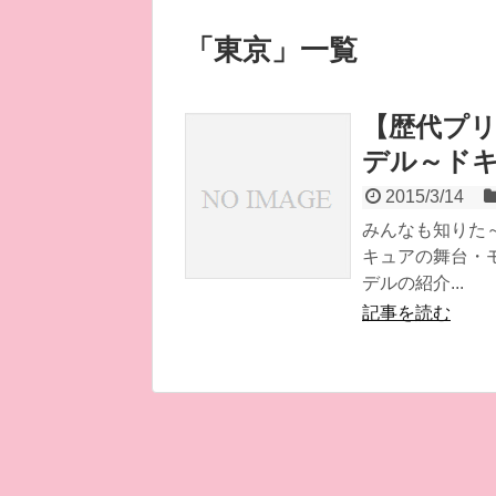
「
東京
」
一覧
【歴代プ
デル～ド
2015/3/14
みんなも知りた
キュアの舞台・
デルの紹介...
記事を読む