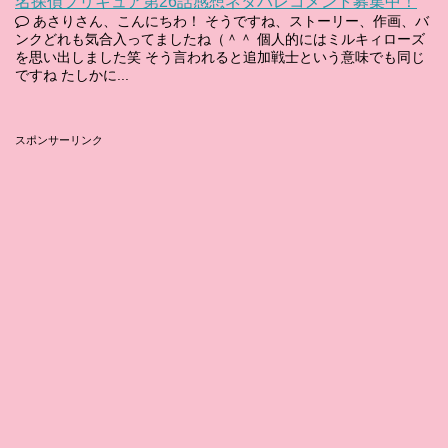
名探偵プリキュア第26話感想ネタバレコメント募集中！
あさりさん、こんにちわ！ そうですね、ストーリー、作画、バ
ンクどれも気合入ってましたね（＾＾ 個人的にはミルキィローズ
を思い出しました笑 そう言われると追加戦士という意味でも同じ
ですね たしかに...
スポンサーリンク