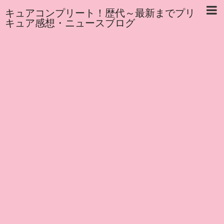
キュアコンプリート！歴代～最新までプリ
キュア感想・ニュースブログ