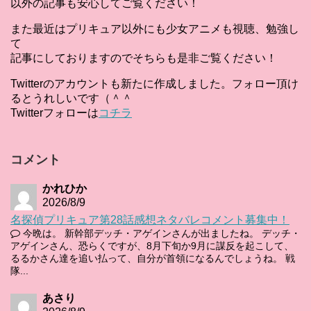
以外の記事も安心してご覧ください！
また最近はプリキュア以外にも少女アニメも視聴、勉強し
て
記事にしておりますのでそちらも是非ご覧ください！
Twitterのアカウントも新たに作成しました。フォロー頂け
るとうれしいです（＾＾
Twitterフォローは
コチラ
コメント
かれひか
2026/8/9
名探偵プリキュア第28話感想ネタバレコメント募集中！
今晩は。 新幹部デッチ・アゲインさんが出ましたね。 デッチ・
アゲインさん、恐らくですが、8月下旬か9月に謀反を起こして、
るるかさん達を追い払って、自分が首領になるんでしょうね。 戦
隊...
あさり