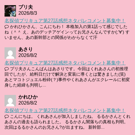
プリ夫
2026/8/3
名探偵プリキュア第27話感想ネタバレコメント募集中！
かれひかさん、こんにちわ！ 本格加入の第1話って感じでした
ね（＾＾ え、あのデッチアゲインってお兄さんなんですか(;'∀') す
いません、あの新幹部との関係がわからなくて汗
あさり
2026/8/2
名探偵プリキュア第27話感想ネタバレコメント募集中！
プリ夫さんこんばんはあさりです。今回はくれあさんの初推理
回でしたが、給料日だけで解決と変装に導くとは驚きました(笑)
あとマコトジュエル粉砕(？)事件やくれあさんがエクレールに初変
身した経緯も判明し...
かれひか
2026/8/2
名探偵プリキュア第27話感想ネタバレコメント募集中！
こんにちは。 くれあさんが加入しましたね。 るるかさんとくれ
あさんの過去も語られました。 るるかさん闇落ちの真相も判明。
次回はるるかさんのお兄さん?が出ますね。 新幹部...