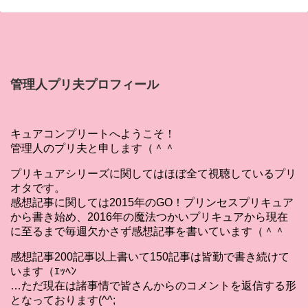
管理人プリ夫プロフィール
キュアコンプリートへようこそ！
管理人のプリ夫と申します（＾＾
プリキュアシリーズに関してはほぼ全て視聴しているプリ
オタです。
感想記事に関しては2015年のGO！プリンセスプリキュア
から書き始め、2016年の魔法つかいプリキュアから現在
に至るまで毎週欠かさず感想記事を書いています（＾＾
感想記事200記事以上書いて150記事は皆勤で書き続けて
います（ｴｯﾍﾝ
…ただ現在は諸事情で皆さんからのコメントを返信する形
となっております(^^;