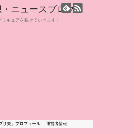
想・ニュースブログ
プリキュアを載せていきます！
プリ夫」プロフィール
運営者情報