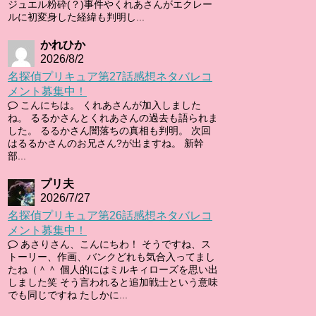
ジュエル粉砕(？)事件やくれあさんがエクレー
ルに初変身した経緯も判明し...
かれひか
2026/8/2
名探偵プリキュア第27話感想ネタバレコ
メント募集中！
こんにちは。 くれあさんが加入しました
ね。 るるかさんとくれあさんの過去も語られま
した。 るるかさん闇落ちの真相も判明。 次回
はるるかさんのお兄さん?が出ますね。 新幹
部...
プリ夫
2026/7/27
名探偵プリキュア第26話感想ネタバレコ
メント募集中！
あさりさん、こんにちわ！ そうですね、ス
トーリー、作画、バンクどれも気合入ってまし
たね（＾＾ 個人的にはミルキィローズを思い出
しました笑 そう言われると追加戦士という意味
でも同じですね たしかに...