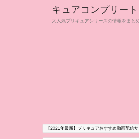
キュアコンプリート
大人気プリキュアシリーズの情報をまと
【2021年最新】プリキュアおすすめ動画配信サ