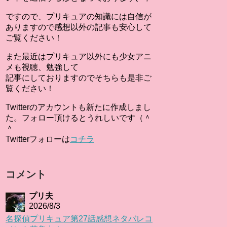
ですので、プリキュアの知識には自信が
ありますので感想以外の記事も安心して
ご覧ください！
また最近はプリキュア以外にも少女アニ
メも視聴、勉強して
記事にしておりますのでそちらも是非ご
覧ください！
Twitterのアカウントも新たに作成しまし
た。フォロー頂けるとうれしいです（＾
＾
Twitterフォローは
コチラ
コメント
プリ夫
2026/8/3
名探偵プリキュア第27話感想ネタバレコ