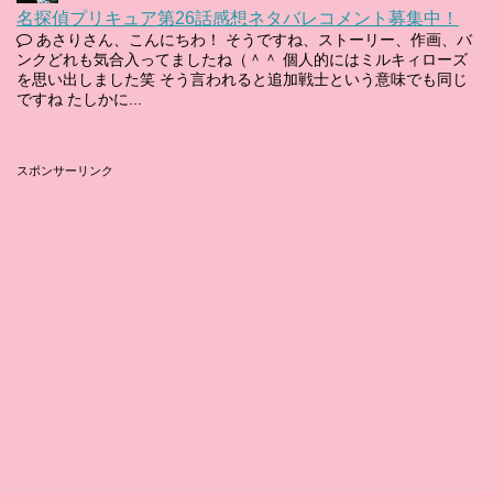
名探偵プリキュア第26話感想ネタバレコメント募集中！
あさりさん、こんにちわ！ そうですね、ストーリー、作画、バ
ンクどれも気合入ってましたね（＾＾ 個人的にはミルキィローズ
を思い出しました笑 そう言われると追加戦士という意味でも同じ
ですね たしかに...
スポンサーリンク