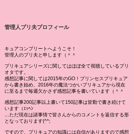
管理人プリ夫プロフィール
キュアコンプリートへようこそ！
管理人のプリ夫と申します（＾＾
プリキュアシリーズに関してはほぼ全て視聴しているプリ
オタです。
感想記事に関しては2015年のGO！プリンセスプリキュア
から書き始め、2016年の魔法つかいプリキュアから現在
に至るまで毎週欠かさず感想記事を書いています（＾＾
感想記事200記事以上書いて150記事は皆勤で書き続けて
います（ｴｯﾍﾝ
…ただ現在は諸事情で皆さんからのコメントを返信する形
となっております(^^;
ですので、プリキュアの知識には自信がありますので感想