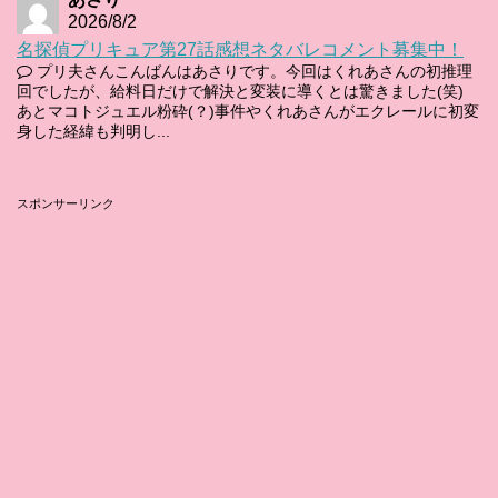
2026/8/2
名探偵プリキュア第27話感想ネタバレコメント募集中！
プリ夫さんこんばんはあさりです。今回はくれあさんの初推理
回でしたが、給料日だけで解決と変装に導くとは驚きました(笑)
あとマコトジュエル粉砕(？)事件やくれあさんがエクレールに初変
身した経緯も判明し...
スポンサーリンク