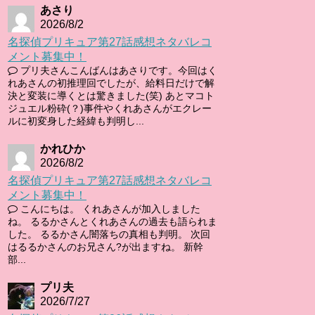
あさり
2026/8/2
名探偵プリキュア第27話感想ネタバレコ
メント募集中！
プリ夫さんこんばんはあさりです。今回はく
れあさんの初推理回でしたが、給料日だけで解
決と変装に導くとは驚きました(笑) あとマコト
ジュエル粉砕(？)事件やくれあさんがエクレー
ルに初変身した経緯も判明し...
かれひか
2026/8/2
名探偵プリキュア第27話感想ネタバレコ
メント募集中！
こんにちは。 くれあさんが加入しました
ね。 るるかさんとくれあさんの過去も語られま
した。 るるかさん闇落ちの真相も判明。 次回
はるるかさんのお兄さん?が出ますね。 新幹
部...
プリ夫
2026/7/27