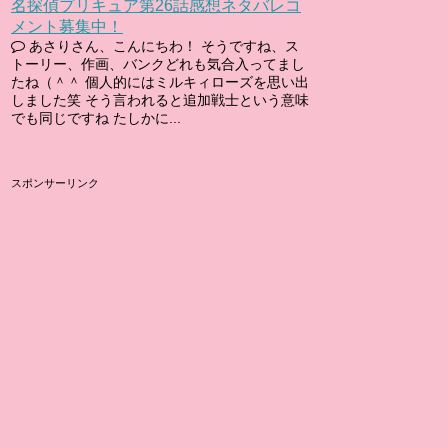
名探偵プリキュア第26話感想ネタバレコ
メント募集中！
あさりさん、こんにちわ！ そうですね、ス
トーリー、作画、バンクどれも気合入ってまし
たね（＾＾ 個人的にはミルキィローズを思い出
しました笑 そう言われると追加戦士という意味
でも同じですね たしかに...
スポンサーリンク