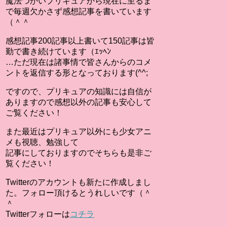
魔法つかいプリキュアから現在に至るま
で毎週欠かさず感想記事を書いています
（＾＾
感想記事200記事以上書いて150記事は皆
勤で書き続けています（ｴｯﾍﾝ
…ただ現在は諸事情で皆さんからのコメ
ントを返信する形となっております(^^;
ですので、プリキュアの知識には自信が
ありますので感想以外の記事も安心して
ご覧ください！
また最近はプリキュア以外にも少女アニ
メも視聴、勉強して
記事にしておりますのでそちらも是非ご
覧ください！
Twitterのアカウントも新たに作成しまし
た。フォロー頂けるとうれしいです（＾
＾
Twitterフォローは
コチラ