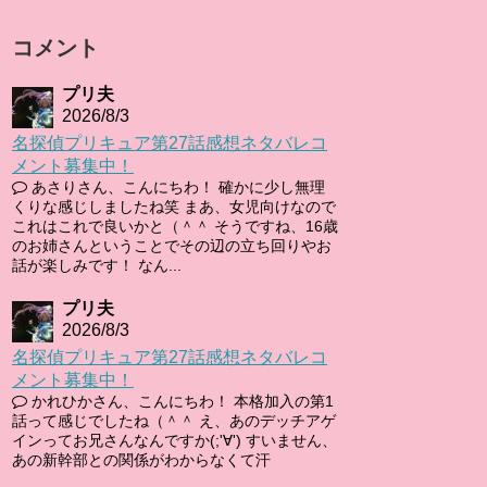
コメント
プリ夫
2026/8/3
名探偵プリキュア第27話感想ネタバレコ
メント募集中！
あさりさん、こんにちわ！ 確かに少し無理
くりな感じしましたね笑 まあ、女児向けなので
これはこれで良いかと（＾＾ そうですね、16歳
のお姉さんということでその辺の立ち回りやお
話が楽しみです！ なん...
プリ夫
2026/8/3
名探偵プリキュア第27話感想ネタバレコ
メント募集中！
かれひかさん、こんにちわ！ 本格加入の第1
話って感じでしたね（＾＾ え、あのデッチアゲ
インってお兄さんなんですか(;'∀') すいません、
あの新幹部との関係がわからなくて汗