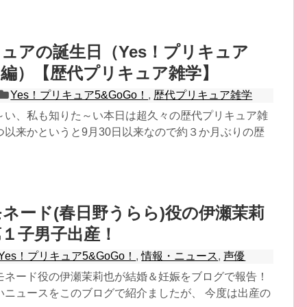
ュアの誕生日（Yes！プリキュア
o！編）【歴代プリキュア雑学】
Yes！プリキュア5&GoGo！
,
歴代プリキュア雑学
～い、私も知りた～い本日は超久々の歴代プリキュア雑
つ以来かというと9月30日以来なので約３か月ぶりの歴
ネード(春日野うらら)役の伊瀬茉莉
第１子男子出産！
Yes！プリキュア5&GoGo！
,
情報・ニュース
,
声優
モネード役の伊瀬茉莉也が結婚＆妊娠をブログで報告！
いニュースをこのブログで紹介ましたが、 今度は出産の