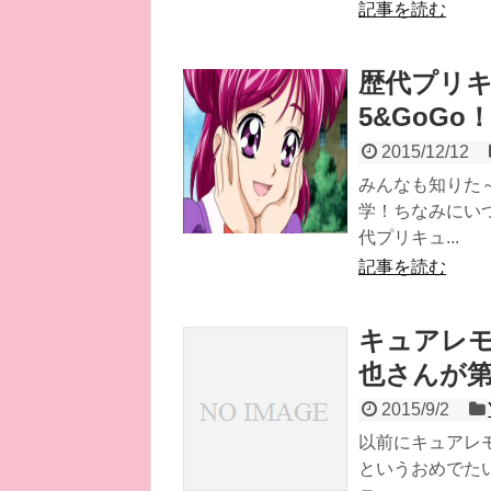
記事を読む
歴代プリキ
5&GoG
2015/12/12
みんなも知りた
学！ちなみにい
代プリキュ...
記事を読む
キュアレモ
也さんが
2015/9/2
以前にキュアレ
というおめでた