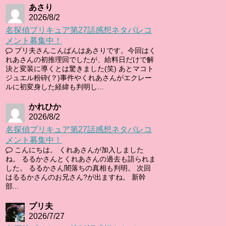
あさり
2026/8/2
名探偵プリキュア第27話感想ネタバレコ
メント募集中！
プリ夫さんこんばんはあさりです。今回はく
れあさんの初推理回でしたが、給料日だけで解
決と変装に導くとは驚きました(笑) あとマコト
ジュエル粉砕(？)事件やくれあさんがエクレー
ルに初変身した経緯も判明し...
かれひか
2026/8/2
名探偵プリキュア第27話感想ネタバレコ
メント募集中！
こんにちは。 くれあさんが加入しました
ね。 るるかさんとくれあさんの過去も語られま
した。 るるかさん闇落ちの真相も判明。 次回
はるるかさんのお兄さん?が出ますね。 新幹
部...
プリ夫
2026/7/27