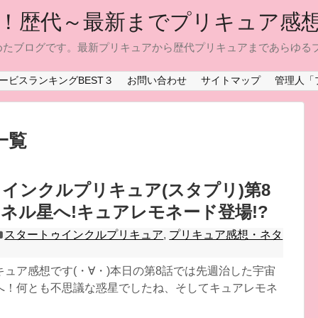
！歴代～最新までプリキュア感
めたブログです。最新プリキュアから歴代プリキュアまであらゆる
ービスランキングBEST３
お問い合わせ
サイトマップ
管理人「
一覧
インクルプリキュア(スタプリ)第8
ネル星へ!キュアレモネード登場!?
スタートゥインクルプリキュア
,
プリキュア感想・ネタ
ュア感想です(・∀・)本日の第8話では先週治した宇宙
へ！何とも不思議な惑星でしたね、そしてキュアレモネ