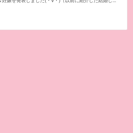
妊娠を発表しました(・∀・)（以前に紹介した結婚し...