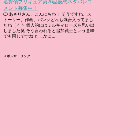
名探偵プリキュア第26話感想ネタバレコ
メント募集中！
あさりさん、こんにちわ！ そうですね、ス
トーリー、作画、バンクどれも気合入ってまし
たね（＾＾ 個人的にはミルキィローズを思い出
しました笑 そう言われると追加戦士という意味
でも同じですね たしかに...
スポンサーリンク