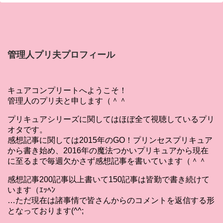
管理人プリ夫プロフィール
キュアコンプリートへようこそ！
管理人のプリ夫と申します（＾＾
プリキュアシリーズに関してはほぼ全て視聴しているプリ
オタです。
感想記事に関しては2015年のGO！プリンセスプリキュア
から書き始め、2016年の魔法つかいプリキュアから現在
に至るまで毎週欠かさず感想記事を書いています（＾＾
感想記事200記事以上書いて150記事は皆勤で書き続けて
います（ｴｯﾍﾝ
…ただ現在は諸事情で皆さんからのコメントを返信する形
となっております(^^;