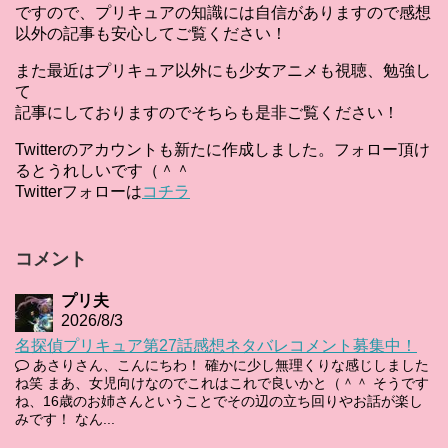
ですので、プリキュアの知識には自信がありますので感想
以外の記事も安心してご覧ください！
また最近はプリキュア以外にも少女アニメも視聴、勉強し
て
記事にしておりますのでそちらも是非ご覧ください！
Twitterのアカウントも新たに作成しました。フォロー頂け
るとうれしいです（＾＾
Twitterフォローは
コチラ
コメント
プリ夫
2026/8/3
名探偵プリキュア第27話感想ネタバレコメント募集中！
あさりさん、こんにちわ！ 確かに少し無理くりな感じしました
ね笑 まあ、女児向けなのでこれはこれで良いかと（＾＾ そうです
ね、16歳のお姉さんということでその辺の立ち回りやお話が楽し
みです！ なん...