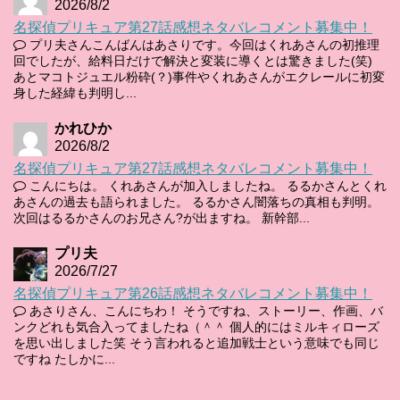
2026/8/2
名探偵プリキュア第27話感想ネタバレコメント募集中！
プリ夫さんこんばんはあさりです。今回はくれあさんの初推理
回でしたが、給料日だけで解決と変装に導くとは驚きました(笑)
あとマコトジュエル粉砕(？)事件やくれあさんがエクレールに初変
身した経緯も判明し...
かれひか
2026/8/2
名探偵プリキュア第27話感想ネタバレコメント募集中！
こんにちは。 くれあさんが加入しましたね。 るるかさんとくれ
あさんの過去も語られました。 るるかさん闇落ちの真相も判明。
次回はるるかさんのお兄さん?が出ますね。 新幹部...
プリ夫
2026/7/27
名探偵プリキュア第26話感想ネタバレコメント募集中！
あさりさん、こんにちわ！ そうですね、ストーリー、作画、バ
ンクどれも気合入ってましたね（＾＾ 個人的にはミルキィローズ
を思い出しました笑 そう言われると追加戦士という意味でも同じ
ですね たしかに...