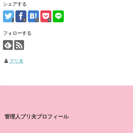
シェアする
0
0
0
フォローする
プリ夫
管理人プリ夫プロフィール