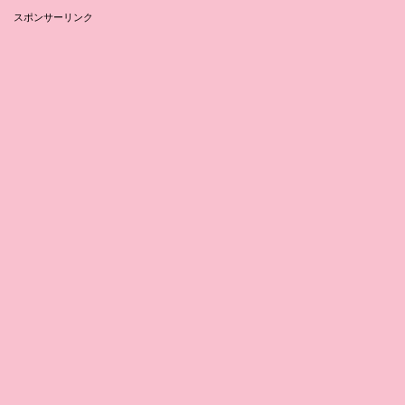
スポンサーリンク